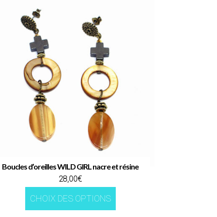
Boucles d’oreilles WILD GIRL nacre et résine
28,00
€
Ce
CHOIX DES OPTIONS
produit
a