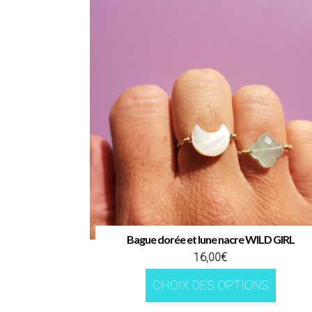
Bague dorée et lune nacre WILD GIRL
16,00
€
Ce
CHOIX DES OPTIONS
produi
a