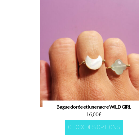
Bague dorée et lune nacre WILD GIRL
16,00
€
Ce
CHOIX DES OPTIONS
produi
a