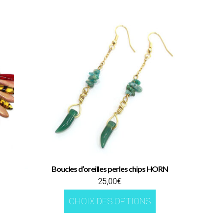
Boucles d’oreilles perles chips HORN
25,00
€
Ce
CHOIX DES OPTIONS
t
produit
a