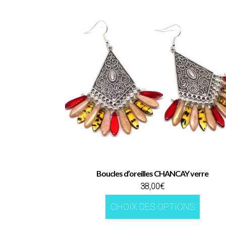
Boucles d’oreilles CHANCAY verre
38,00
€
Ce
CHOIX DES OPTIONS
produi
a