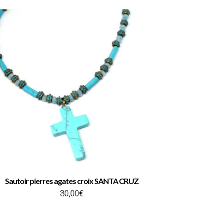
plusieurs
variations.
Les
options
peuvent
être
choisies
sur
la
page
du
produit
Sautoir pierres agates croix SANTA CRUZ
30,00
€
AJOUTER AU PANIER