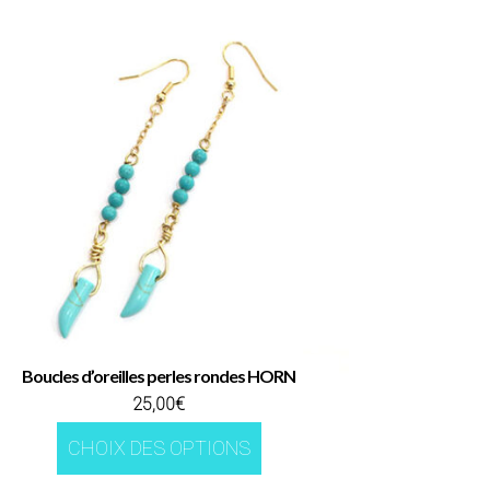
Boucles d’oreilles perles rondes HORN
25,00
€
Ce
CHOIX DES OPTIONS
produit
a