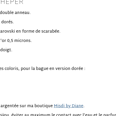
KHEPER
 double anneau.
 dorés.
Swarovski en forme de scarabée.
’or 0,5 microns.
 doigt.
s coloris, pour la bague en version dorée :
n argentée sur ma boutique
Misdi by Diane
.
ijou, éviter au maximum le contact avec l’eau et le parfu